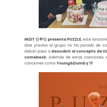
IN2IT 인투잇 presenta PUZZLE
, este lanzam
días previos el grupo no ha parado de con
daban paso a
descubrir el concepto de U
comeback.
Además de estas canciones, e
canciones como
Young&Dumb y !F
.