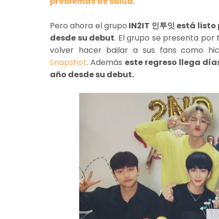
problemas de salud
.
Pero ahora el grupo
IN2IT 인투잇 está listo
desde su debut
. El grupo se presenta por 
volver hacer bailar a sus fans como h
Snapshot
. Además
este regreso llega dí
año desde su debut.