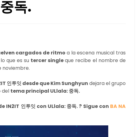
: 중독.
uelven cargados de ritmo
a la escena musical tras
lo que es su
tercer single
que recibe el nombre de
 de noviembre.
N2IT 인투잇 desde que Kim Sunghyun
dejara el grupo
o del
tema principal ULlala: 중독.
 de IN2IT 인투잇 con
ULlala: 중독.
? Sigue con
BA NA