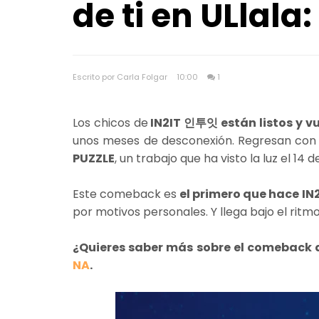
de ti en ULlala
Escrito por Carla Folgar
10:00
1
Los chicos de
IN2IT 인투잇 están listos y v
unos meses de desconexión. Regresan con 
PUZZLE
, un trabajo que ha visto la luz el 14
Este comeback es
el primero que hace I
por motivos personales. Y llega bajo el ritm
¿Quieres saber más sobre el comeback
NA
.