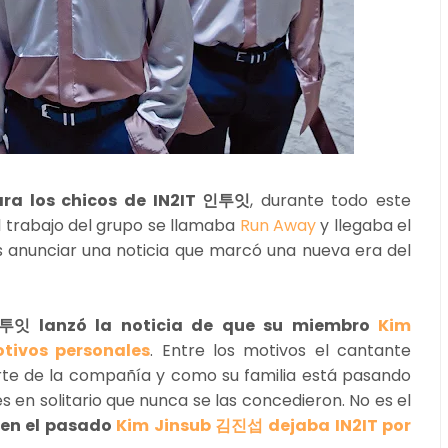
ara los chicos de IN2IT 인투잇
, durante todo este
El trabajo del grupo se llamaba
Run Away
y llegaba el
anunciar una noticia que marcó una nueva era del
인투잇 lanzó la noticia de que su miembro
Kim
tivos personales
. Entre los motivos el cantante
te de la compañía y como su familia está pasando
 en solitario que nunca se las concedieron. No es el
en el pasado
Kim Jinsub 김진섭 dejaba IN2IT por