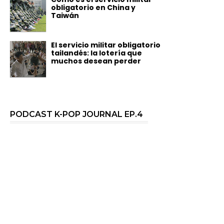
obligatorio en China y
Taiwán
El servicio militar obligatorio
tailandés: la lotería que
muchos desean perder
PODCAST K-POP JOURNAL EP.4