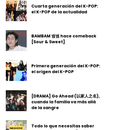
Cuarta generación del K-POP:
el K-POP de la actualidad
BAMBAM 뱀뱀 hace comeback
[Sour & Sweet]
Primera generación del K-POP:
el origen del K-POP
[DRAMA] Go Ahead (以家人之名),
cuando la familia va más allá
de la sangre
Todo lo que necesitas saber