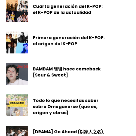
Cuarta generación del K-POP:
el K-POP de la actualidad
Primera generación del K-POP:
el origen del K-POP
BAMBAM 뱀뱀 hace comeback
[Sour & Sweet]
Todo lo que necesitas saber
sobre Omegaverse (qué es,
origen y obras)
[DRAMA] Go Ahead (以家人之名),