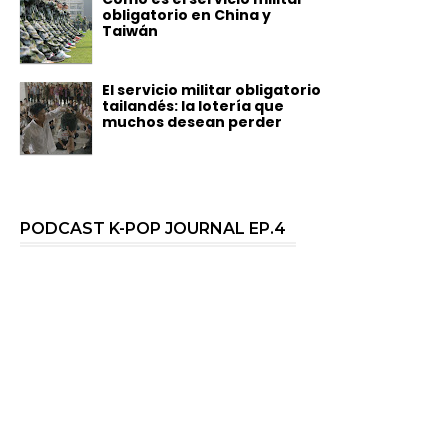
obligatorio en China y
Taiwán
El servicio militar obligatorio
tailandés: la lotería que
muchos desean perder
PODCAST K-POP JOURNAL EP.4