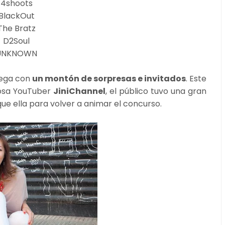
4shoots
BlackOut
The Bratz
D2Soul
UNKNOWN
lega con
un montón de sorpresas e invitados
. Este
osa YouTuber
JiniChannel
, el público tuvo una gran
ue ella para volver a animar el concurso.