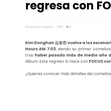
regresa con F
Escrito por Ángela B.
11:00
0
Kim Donghan 김동한 vuelve a los escenario
Hours AM 7:03
, siendo su primer comeba
tras
haber pasado más de medio año de
álbum. Este regreso lo hace con
FOCUS com
¿Quieres conocer más detalles del comeb