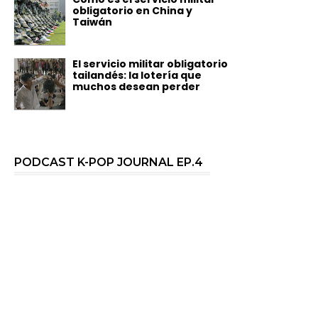
obligatorio en China y
Taiwán
El servicio militar obligatorio
tailandés: la lotería que
muchos desean perder
PODCAST K-POP JOURNAL EP.4