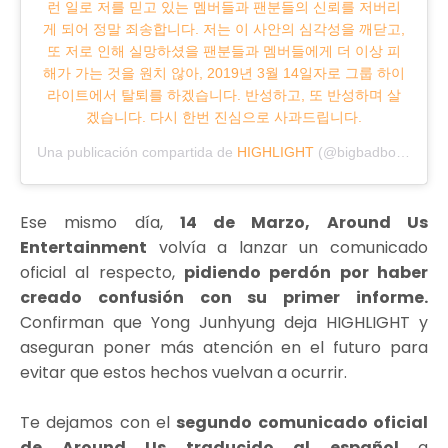
런 일로 저를 믿고 있는 멤버들과 팬분들의 신뢰를 저버리
게 되어 정말 죄송합니다. 저는 이 사안의 심각성을 깨닫고,
또 저로 인해 실망하셨을 팬분들과 멤버들에게 더 이상 피
해가 가는 것을 원치 않아, 2019년 3월 14일자로 그룹 하이
라이트에서 탈퇴를 하겠습니다. 반성하고, 또 반성하며 살
겠습니다. 다시 한번 진심으로 사과드립니다.
Una publicación compartida de
HIGHLIGHT
(@bigbadboii) el
13 
Ese mismo día,
14 de Marzo,
Around Us
Entertainment
volvía a lanzar un comunicado
oficial al respecto,
pidiendo perdón por haber
creado confusión con su primer informe.
Confirman que Yong Junhyung deja HIGHLIGHT y
aseguran poner más atención en el futuro para
evitar que estos hechos vuelvan a ocurrir.
Te dejamos con el
segundo comunicado oficial
de Around Us traducido al español
a