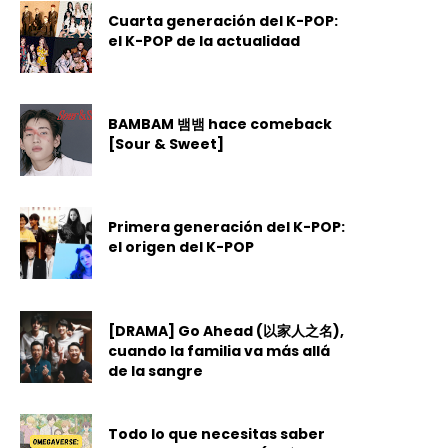
Cuarta generación del K-POP:
el K-POP de la actualidad
BAMBAM 뱀뱀 hace comeback
[Sour & Sweet]
Primera generación del K-POP:
el origen del K-POP
[DRAMA] Go Ahead (以家人之名),
cuando la familia va más allá
de la sangre
Todo lo que necesitas saber