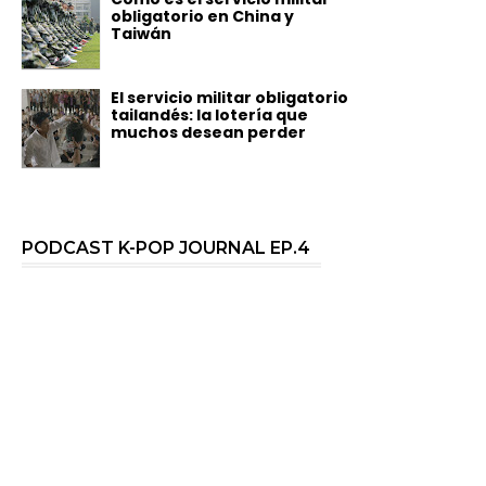
obligatorio en China y
Taiwán
El servicio militar obligatorio
tailandés: la lotería que
muchos desean perder
PODCAST K-POP JOURNAL EP.4