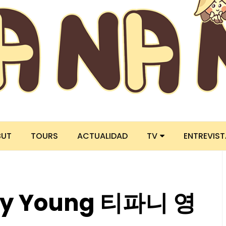
BUT
TOURS
ACTUALIDAD
TV
ENTREVIS
any Young 티파니 영