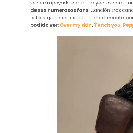
se verá apoyada en sus proyectos como ac
de sus numerosos fans
. Canción tras can
estilos que han casado perfectamente con
podido ver:
Over my skin
,
Teach you
,
Pep