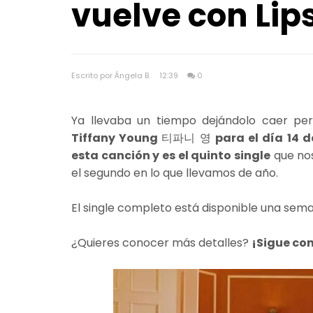
vuelve con Lips
Escrito por Ángela B.
12:39
0
Ya llevaba un tiempo dejándolo caer pero
Tiffany Young
티파니 영
para el día 14 d
esta canción y es el quinto single
que nos
el segundo en lo que llevamos de año.
El single completo está disponible una sem
¿Quieres conocer más detalles?
¡Sigue co