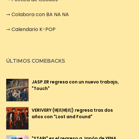
➙
Colabora con BA NA NA
➙
Calendario K-POP
ÚLTIMOS COMEBACKS
JASP.ER regresa con un nuevo trabajo,
"Touch"
VERIVERY (베리베리) regresa tras dos
años con "Lost and Found"
"STAR!" es el regreso a Japón de YENA