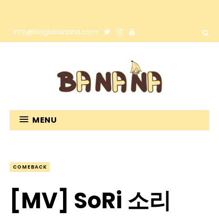
info@bloglabanana.com
MENU
COMEBACK
[MV] SoRi 소리