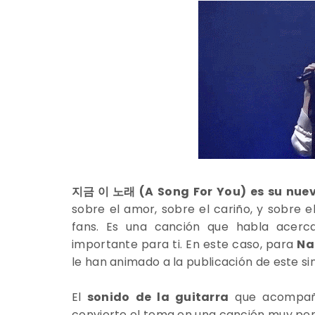
지금 이 노래
(A Song For You) es su nuevo
sobre el amor, sobre el cariño, y sobre el
fans. Es una canción que habla acerc
importante para ti. En este caso, para
Na
le han animado a la publicación de este sin
El
sonido de la guitarra
que acompaña
convierte el tema en una canción muy per