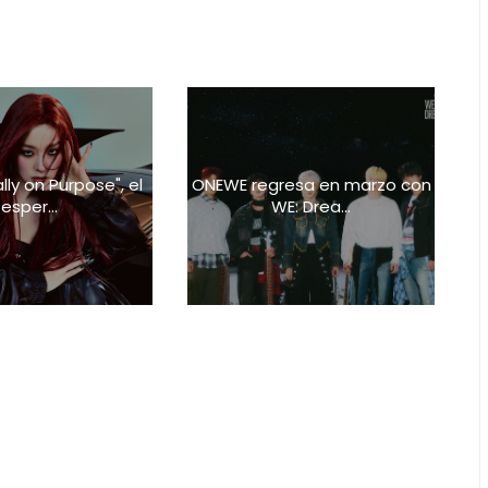
lly on Purpose", el
ONEWE regresa en marzo con
esper...
WE: Drea...