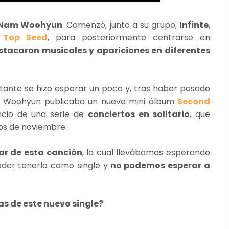
a Nam Woohyun
. Comenzó, junto a su grupo,
Infinte
,
,
Top Seed
, para posteriormente centrarse en
estacaron musicales y apariciones en diferentes
ntante se hizo esperar un poco y, tras haber pasado
o, Woohyun publicaba un nuevo mini álbum
Second
uncio de una serie de
conciertos en solitario
, que
ios de noviembre.
ar de esta canción
, la cual llevábamos esperando
oder tenerla como single y
no podemos esperar a
as de este nuevo single?