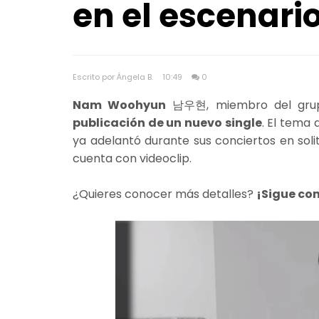
en el escenar
Escrito por Ángela B.
10:49
0
Nam Woohyun
남우현, miembro del gru
publicación de un nuevo single
. El tema
ya adelantó durante sus conciertos en soli
cuenta con videoclip.
¿Quieres conocer más detalles?
¡Sigue co