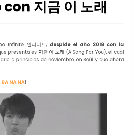
io con 지금 이 노래
po Infinite 인피니트,
despide el año 2018 con la
 que presenta es
지금 이 노래
(A Song For You), el cual
tario a principios de noviembre en Seúl y que ahora
n
BA NA NA
!