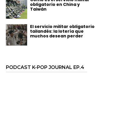
obligatorio en China y
Taiwán
El servicio militar obligatorio
tailandés: la lotería que
muchos desean perder
PODCAST K-POP JOURNAL EP.4