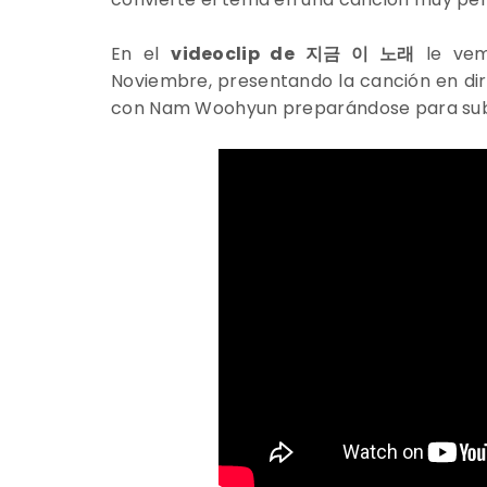
En el
videoclip de
지금 이 노래
le vem
Noviembre, presentando la canción en di
con Nam Woohyun preparándose para subir