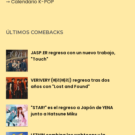
➙
Calendario K-POP
ÚLTIMOS COMEBACKS
JASP.ER regresa con un nuevo trabajo,
"Touch"
VERIVERY (베리베리) regresa tras dos
años con "Lost and Found"
"STAR!" es el regreso a Japón de YENA
junto a Hatsune Miku
LEZHIN combina los webtoons y la