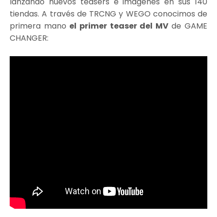
lanzando nuevos teasers e imágenes en sus 140
tiendas. A través de TRCNG y WEGO conocimos de
primera mano
el primer teaser del MV
de GAME
CHANGER: