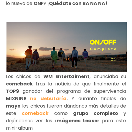
lo nuevo de
ONF
? ¡
Quédate con BA NA NA!
Los chicos de
WM Entertaiment
, anunciaba su
comeback
tras la noticia de que finalmente el
TOP9
ganador del programa de supervivencia
MIXNINE
no debutaría
.
Y durante finales de
mayo
los chicos fueron dándonos más detalles de
este
comeback
como
grupo completo
y
dejándonos ver las
imágenes teaser
para este
mini-album.