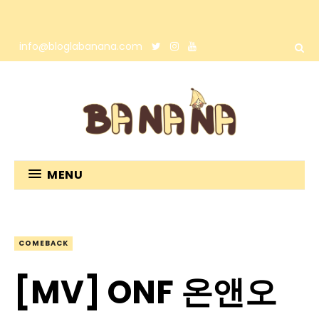
info@bloglabanana.com
MENU
COMEBACK
[MV] ONF 온앤오