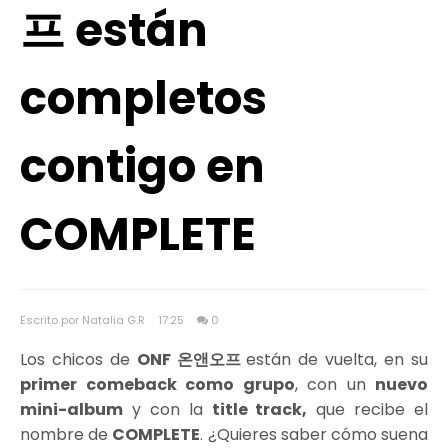
프 están
completos
contigo en
COMPLETE
Escrito por Natalia G.R
17:25
0
Los chicos de
ONF 온앤오프
están de vuelta, en su
primer comeback como grupo
, con un
nuevo
mini-album
y con la
title track,
que recibe el
nombre de
COMPLETE
. ¿Quieres saber cómo suena