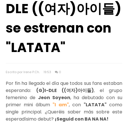
DLE ((여자)아이들)
se estrenan con
"LATATA"
Escrito por Irene P.Ch.
19:53
0
Por fin ha llegado el día que todos sus fans estaban
esperando:
(G)I-DLE ((여자)아이들)
, el grupo
femenino de
Jeon Soyeon
, ha debutado con su
primer mini álbum
"I am"
, con
"LATATA"
como
single principal. ¿Queréis saber más sobre este
esperadísimo debut?
¡Seguid con BA NA NA!