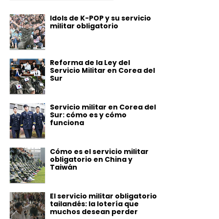
Idols de K-POP y su servicio
militar obligatorio
Reforma de la Ley del
Servicio Militar en Corea del
Sur
Servicio militar en Corea del
Sur: cómo es y cómo
funciona
Cómo es el servicio militar
obligatorio en China y
Taiwán
El servicio militar obligatorio
tailandés: la lotería que
muchos desean perder