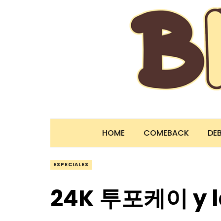
HOME
COMEBACK
DE
ESPECIALES
24K 투포케이 y la