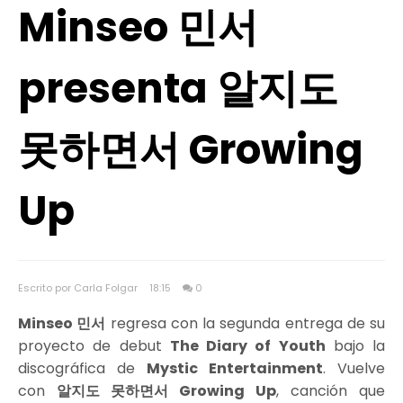
Minseo 민서
presenta 알지도
못하면서 Growing
Up
Escrito por Carla Folgar
18:15
0
Minseo 민서
regresa con la segunda entrega de su
proyecto de debut
The Diary of Youth
bajo la
discográfica de
Mystic Entertainment
. Vuelve
con
알지도 못하면서 Growing Up
, canción que