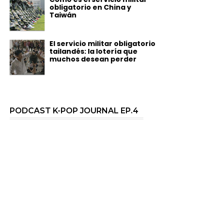
obligatorio en China y
Taiwán
El servicio militar obligatorio
tailandés: la lotería que
muchos desean perder
PODCAST K-POP JOURNAL EP.4