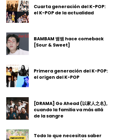
Cuarta generación del K-POP:
el K-POP de la actualidad
BAMBAM 뱀뱀 hace comeback
[Sour & Sweet]
Primera generación del K-POP:
el origen del K-POP
[DRAMA] Go Ahead (以家人之名),
cuando la familia va más allá
de la sangre
Todo lo que necesitas saber