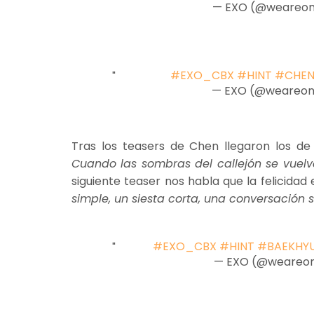
— EXO (@weareo
#EXO_CBX
#HINT
#CHE
— EXO (@weareo
Tras los teasers de Chen llegaron los de
Cuando las sombras del callejón se vuel
siguiente teaser nos habla que la felicidad
simple, un siesta corta, una conversación s
#EXO_CBX
#HINT
#BAEKHY
— EXO (@weareo