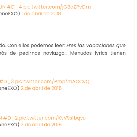
UN
#D_4
pic.twitter.com/jGBoZPvDrn
oneEXO)
1 de abril de 2018
ado. Con ellos podemos leer:
Eres las vacaciones que
ás de pedirnos noviazgo... Menudos lyrics tienen
#D_3
pic.twitter.com/PmpfmACCvQ
oneEXO)
2 de abril de 2018
N
#D_2
pic.twitter.com/KsV9s1bqvu
oneEXO)
3 de abril de 2018