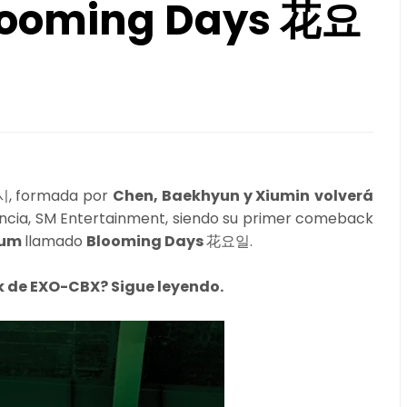
looming Days 花요
 formada por
Chen, Baekhyun y Xiumin
volverá
ncia, SM Entertainment, siendo su primer comeback
bum
llamado
Blooming Days
花요일.
k de EXO-CBX? Sigue leyendo.