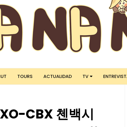
BUT
TOURS
ACTUALIDAD
TV
ENTREVIS
EXO-CBX 첸백시