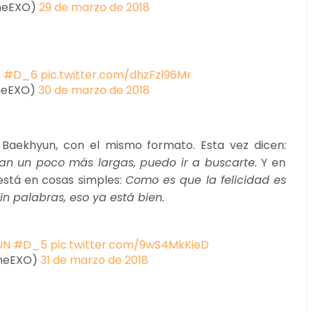
neEXO)
29 de marzo de 2018
N
#D_6
pic.twitter.com/dhzFzl96Mr
neEXO)
30 de marzo de 2018
 Baekhyun, con el mismo formato. Esta vez dicen:
van un poco más largas, puedo ir a buscarte.
Y en
 está en cosas simples:
Como es que la felicidad es
in palabras, eso ya está bien.
UN
#D_5
pic.twitter.com/9wS4MkKieD
neEXO)
31 de marzo de 2018