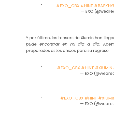
#EXO_CBX
#HINT
#BAEKHY
— EXO (@weare
Y por último, los teasers de Xiumin han lleg
pude encontrar en mi día a día.
Adem
preparados estos chicos para su regreso.
#EXO_CBX
#HINT
#XIUMIN
— EXO (@weare
#EXO_CBX
#HINT
#XIUMI
— EXO (@weare