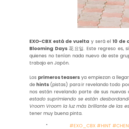
EXO-CBX está de vuelta
y será el
10 de a
Blooming Days
花요일. Este regreso es, si
quienes no tenían nada nuevo de este gru
trabajo en Japón.
Los
primeros teasers
ya empiezan a llega
de
hints
(pistas) para ir revelando todo po
nos están revelando parte de sus nuevas 
estado suprimiendo se están desbordand
Vroom Vroom la luz más brillante de las estr
tener muy buena pinta.
#EXO_CBX
#HINT
#CHEN