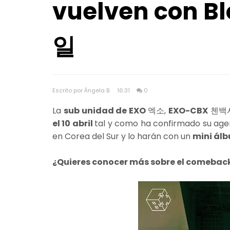
vuelven con B
일
Escrito por Ángela B.
16:31
0
La
sub unidad de EXO
엑소,
EXO-CBX
첸백시,
el 10 abril
tal y como ha confirmado su age
en Corea del Sur y lo harán con un
mini ál
¿Quieres conocer más sobre el comebac