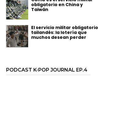
obligatorio en China y
Taiwán
El servicio militar obligatorio
tailandés: la lotería que
muchos desean perder
PODCAST K-POP JOURNAL EP.4