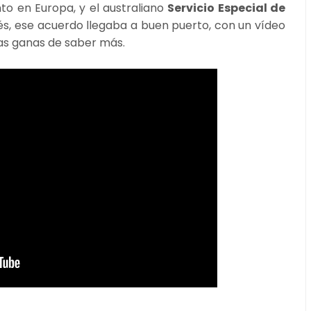
to en Europa, y el australiano
Servicio Especial de
és, ese acuerdo llegaba a buen puerto, con un vídeo
las ganas de saber más.