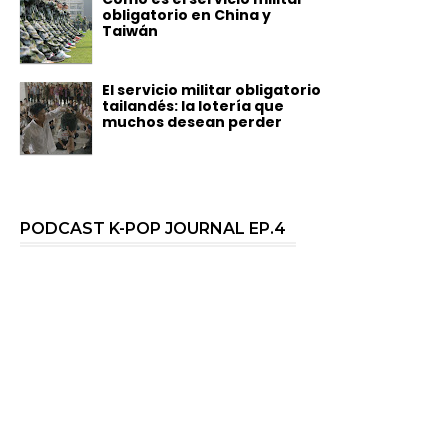
obligatorio en China y
Taiwán
El servicio militar obligatorio
tailandés: la lotería que
muchos desean perder
PODCAST K-POP JOURNAL EP.4