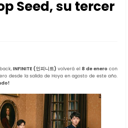
op Seed, su tercer
back,
INFINITE (인피니트)
volverá el
8 de enero
con
mero desde la salida de Hoya en agosto de este año.
ndo!