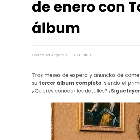
de enero con T
álbum
Escrito por Ángela B.
16:33
0
Tras meses de espera y anuncios de come
su
tercer álbum completo
, siendo el pri
¿Quieres conocer los detalles?
¡Sigue leye