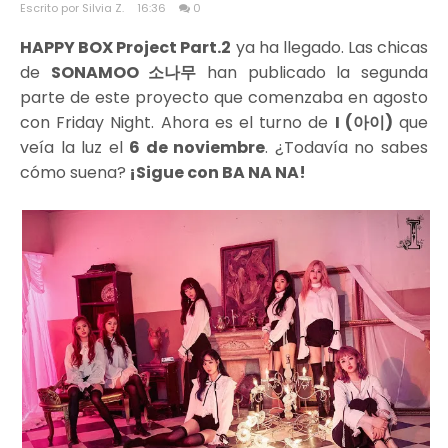
Escrito por Silvia Z.
16:36
0
HAPPY BOX Project Part.2
ya ha llegado. Las chicas
de
SONAMOO 소나무
han publicado la segunda
parte de este proyecto que comenzaba en agosto
con Friday Night. Ahora es el turno de
I (아이)
que
veía la luz el
6 de noviembre
. ¿Todavía no sabes
cómo suena?
¡Sigue con BA NA NA!