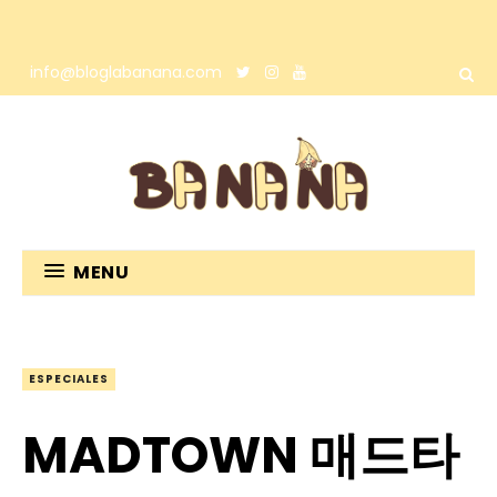
info@bloglabanana.com
MENU
ESPECIALES
MADTOWN 매드타