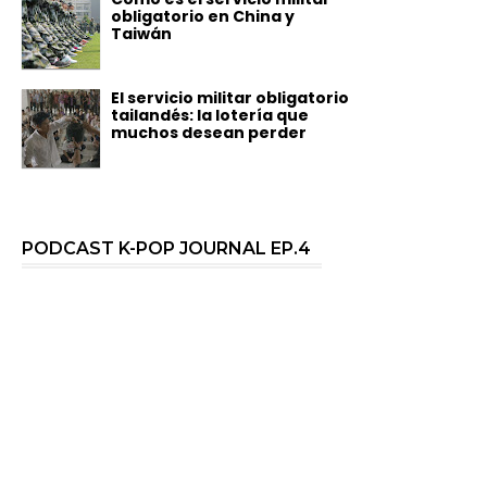
obligatorio en China y
Taiwán
El servicio militar obligatorio
tailandés: la lotería que
muchos desean perder
PODCAST K-POP JOURNAL EP.4