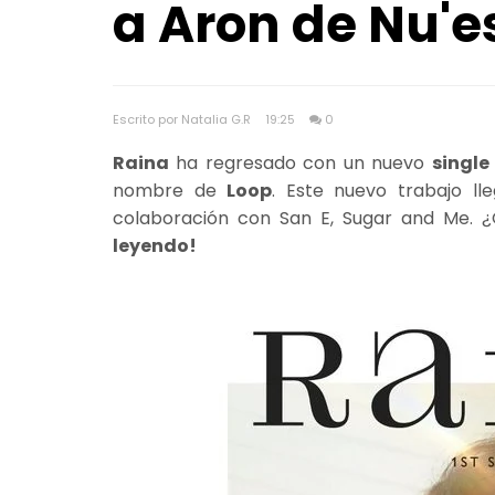
a Aron de Nu'e
Escrito por Natalia G.R
19:25
0
Raina
ha regresado con un nuevo
single
nombre de
Loop
. Este nuevo trabajo l
colaboración con San E, Sugar and Me. 
leyendo!