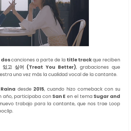
s
dos
canciones a parte de la
title track
que reciben
 있고 싶어 (Treat You Better)
, grabaciones que
tra una vez más la cualidad vocal de la cantante.
e
Raina
desde
2015
, cuando hizo comeback con su
 año, participaba con
San E
en el tema
Sugar and
nuevo trabajo para la cantante, que nos trae Loop
oclip.