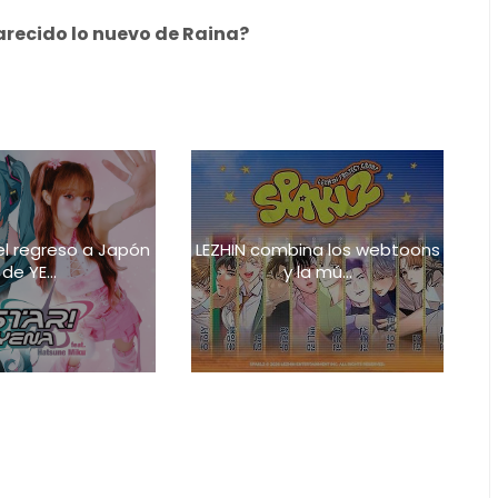
arecido lo nuevo de Raina
?
 el regreso a Japón
LEZHIN combina los webtoons
de YE...
y la mú...