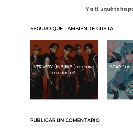
Y a ti, ¿
qué te ha p
SEGURO QUE TAMBIÉN TE GUSTA:
VERIVERY (베리베리) regresa
"STAR!" es
tras dos añ...
PUBLICAR UN COMENTARIO