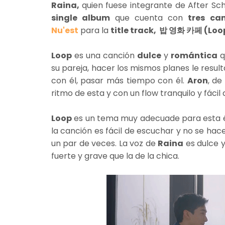
Raina,
quien fuese integrante de After S
single album
que cuenta con
tres ca
Nu'est
para la
title track, 밥 영화 카페 (Loo
Loop
es una canción
dulce
y
romántica
q
su pareja, hacer los mismos planes le result
con él, pasar más tiempo con él.
Aron
, de
ritmo de esta y con un flow tranquilo y fácil 
Loop
es un tema muy adecuade para esta é
la canción es fácil de escuchar y no se hace
un par de veces. La voz de
Raina
es dulce 
fuerte y grave que la de la chica.