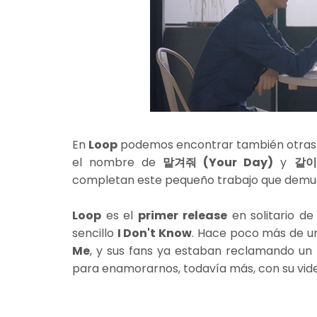
En
Loop
podemos encontrar también otra
el nombre de
맡겨줘 (Your Day)
y
같이
completan este pequeño trabajo que demues
Loop
es el
primer release
en solitario d
sencillo
I Don't Know
. Hace poco más de un
Me
, y sus fans ya estaban reclamando un 
para enamorarnos, todavía más, con su vide