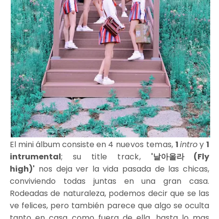
El mini álbum consiste en
4 nuevos temas
,
1
intro
y
1
intrumental
; su title track,
'날아올라 (Fly
high)'
nos deja ver la vida pasada de las chicas,
conviviendo todas juntas en una gran casa.
Rodeadas de naturaleza, podemos decir que se las
ve felices, pero también parece que algo se oculta
tanto en casa como fuera de ella, hasta lo mas