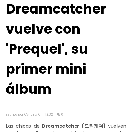
Dreamcatcher
vuelve con
'Prequel', su
primer mini
álbum
Escrito por Cynthia C.
12:32
0
Las chicas de
Dreamcatcher (드림캐쳐)
vuelven