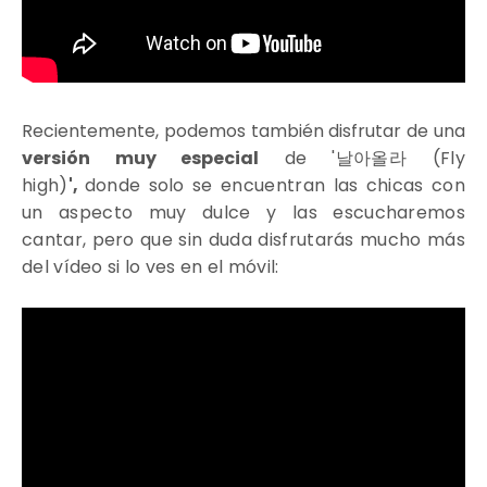
Recientemente, podemos también disfrutar de una
versión muy especial
de
'날아올라 (Fly
high)
',
donde solo se encuentran las chicas con
un aspecto muy dulce y las escucharemos
cantar, pero que sin duda disfrutarás mucho más
del vídeo si lo ves en el móvil: