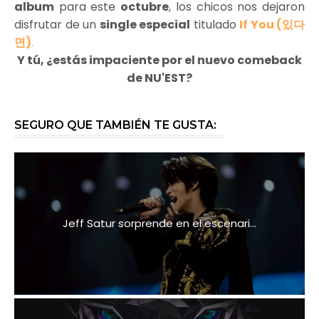
album
para este
octubre
, los chicos nos dejaron
disfrutar de un
single especial
titulado
If You (있다
면)
.
Y tú,
¿estás impaciente por el nuevo comeback
de NU'EST?
SEGURO QUE TAMBIÉN TE GUSTA:
Jeff Satur sorprende en el escenari...