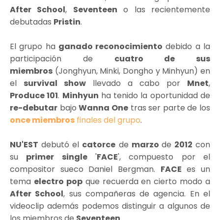
After School
,
Seventeen
o las recientemente
debutadas
Pristin
.
El grupo ha
ganado reconocimiento
debido a la
participación de
cuatro de sus
miembros
(Jonghyun, Minki, Dongho y Minhyun) en
el
survival show
llevado a cabo por
Mnet
,
Produce 101
.
Minhyun
ha tenido la oportunidad de
re-debutar
bajo
Wanna One
tras ser parte de los
once miembros
finales del grupo
.
NU'EST
debutó el
catorce
de
marzo
de
2012
con
su
primer single
'
FACE
', compuesto por el
compositor sueco Daniel Bergman.
FACE
es un
tema
electro pop
que recuerda en cierto modo a
After School
, sus compañeras de agencia. En el
videoclip además podemos distinguir a algunos de
los miembros de
Seventeen
.