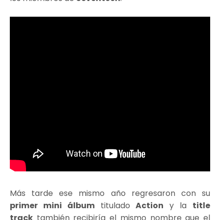
Más tarde ese mismo año regresaron con su
primer mini álbum
titulado
Action
y la
title
track
también recibiría el mismo nombre que el