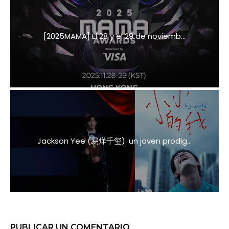
[2025MAMA] El 28 y el 29 de noviemb...
Jackson Yee (易烊千玺): un joven prodig...
PUBLICAR UN COMENTARIO