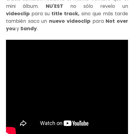
mini álbum.
NU'EST
no sólo revelo un
videoclip
para su
title track,
sino que más tarde
también saco un
nuevo videoclip
para
Not over
you
y
Sandy
.