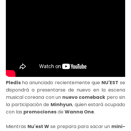
Pledis
ha anunciado recientemente que
NU'EST
se
dispondrá a presentarse de nuevo en la escena
musical coreana con un
nuevo comeback
pero sin
la participación de
Minhyun
, quien estará ocupado
con las
promociones
de
Wanna One
.
Mientras
Nu'est W
se prepara para sacar un
mini-