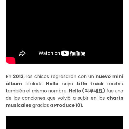
En
2013
, los chicos regresaron con un
nuevo mini
álbum
titulado
Hello
cuya
title track
recibía
también el mismo nombre.
Hello (여부세요)
fue una
de las canciones que volvió a subir en los
charts
musicales
gracias a
Produce 101
.