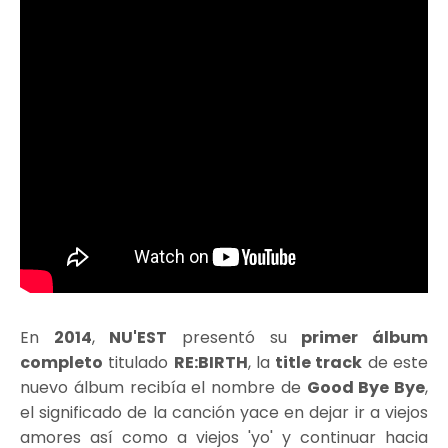
En
2014
,
NU'EST
presentó su
primer álbum
completo
titulado
RE:BIRTH
, la
title track
de este
nuevo álbum recibía el nombre de
Good Bye Bye
,
el significado de la canción yace en dejar ir a viejos
amores así como a viejos 'yo' y continuar hacia