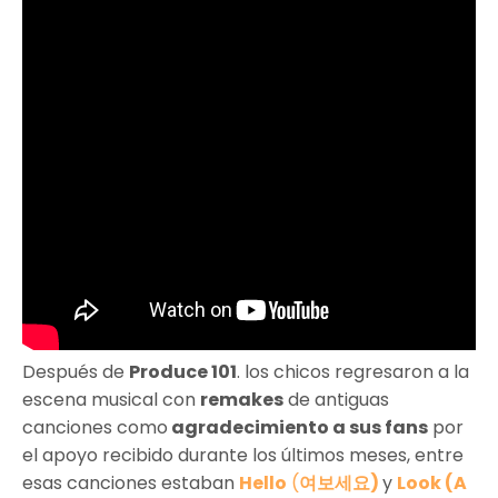
Después de
Produce 101
. los chicos regresaron a la
escena musical con
remakes
de antiguas
canciones como
agradecimiento a sus fans
por
el apoyo recibido durante los últimos meses, entre
esas canciones estaban
Hello
(
여보세요)
y
Look (A