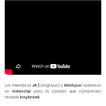
Los miembros
JR (
Jonghyun) y
Minhyun
realizaron
un
videoclip
para la canción que comparten,
titulada
Daybreak
.