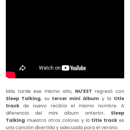
Más tarde ese mismo año,
NU'EST
regresó con
Sleep Talking
, su
tercer mini álbum
y la
title
track
de nuevo recibía el mismo nombre. A
diferencia del mini album anterior,
Sleep
Talking
muestra otros colores y la
title track
es
una canción divertida y adecuada para el verano.