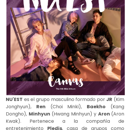
NU'EST
es el grupo masculino formado por
JR
(Kim
Jonghyun),
Ren
(Choi Minki),
Baekho
(Kang
Dongho),
Minhyun
(Hwang Minhyun) y
Aron
(Aron
Kwak). Pertenece a la compañía de
entretenimiento
Pledis
, casa de grupos como