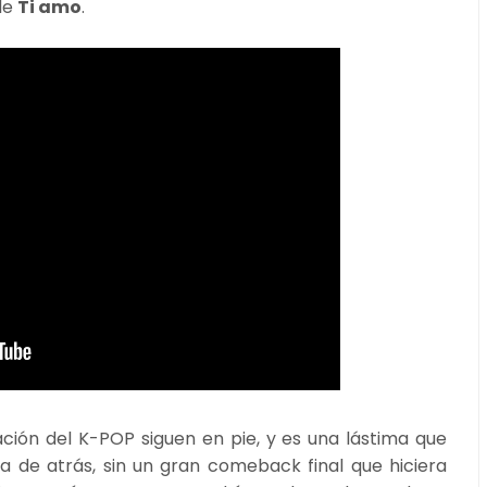
le
Ti amo
.
ión del K-POP siguen en pie, y es una lástima que
a de atrás, sin un gran comeback final que hiciera