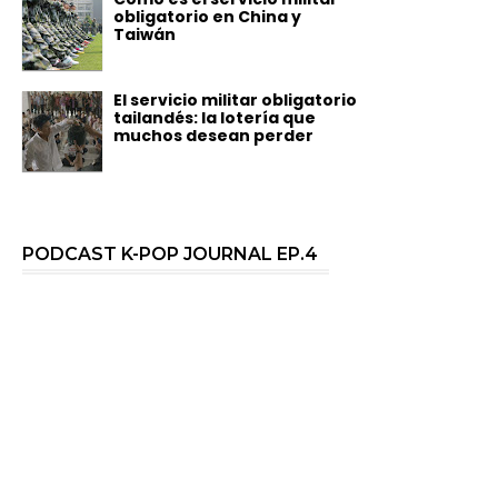
obligatorio en China y
Taiwán
El servicio militar obligatorio
tailandés: la lotería que
muchos desean perder
PODCAST K-POP JOURNAL EP.4