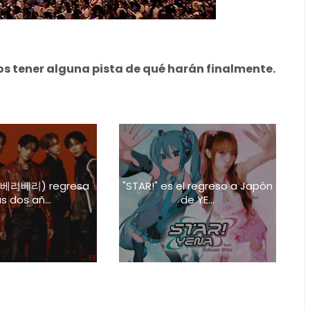
 tener alguna pista de qué harán finalmente.
 (베리베리) regresa
"STAR!" es el regreso a Japón
s dos añ...
de YE...