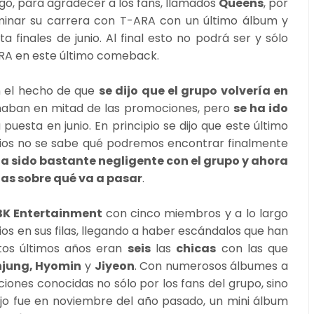
rgo, para agradecer a los fans, llamados
Queens
, por
minar su carrera con T-ARA con un último álbum y
 finales de junio. Al final esto no podrá ser y sólo
RA en este último comeback.
n el hecho de que
se dijo que el grupo volvería en
inaban en mitad de las promociones, pero
se ha ido
uesta en junio. En principio se dijo que este último
bios no se sabe qué podremos encontrar finalmente
 sido bastante negligente con el grupo y ahora
as sobre qué va a pasar
.
K Entertainment
con cinco miembros y a lo largo
os en sus filas, llegando a haber escándalos que han
tos últimos años eran
seis
las
chicas
con las que
njung, Hyomin
y
Jiyeon
. Con numerosos álbumes a
iones conocidas no sólo por los fans del grupo, sino
ajo fue en noviembre del año pasado, un mini álbum