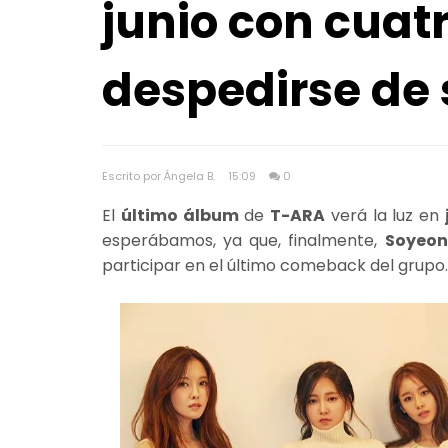
junio con cua
despedirse de 
Escrito por Ángela B.
15:09
0
El
último álbum
de
T-ARA
verá la luz en
esperábamos, ya que, finalmente,
Soyeon
participar en el último comeback del grupo.