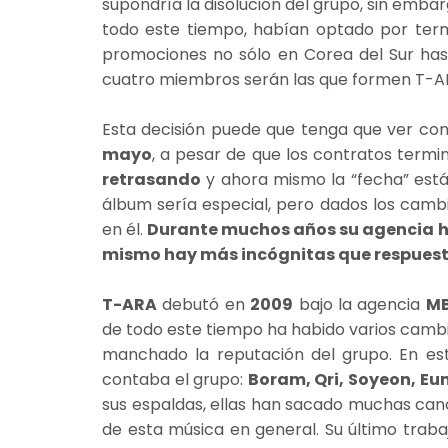
supondría la disolución del grupo, sin emba
todo este tiempo, habían optado por ter
promociones no sólo en Corea del Sur hasta
cuatro miembros serán las que formen T-A
Esta decisión puede que tenga que ver co
mayo
, a pesar de que los contratos term
retrasando
y ahora mismo la “fecha” está p
álbum sería especial, pero dados los cam
en él.
Durante muchos años su agencia ha
mismo hay más incógnitas que respuest
T-ARA
debutó en
2009
bajo la agencia
MB
de todo este tiempo ha habido varios cambi
manchado la reputación del grupo. En es
contaba el grupo:
Boram, Qri, Soyeon, Eu
sus espaldas, ellas han sacado muchas canc
de esta música en general. Su último trab