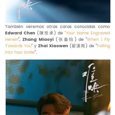
También veremos otras caras conocidas como
Edward Chen
(陳世承) de
"Your Name Engraved
Herein
",
Zhang Miaoyi
(张淼怡) de "
When I Fly
Towards You
" y
Zhai Xiaowen
(翟潇闻) de "
Falling
into Your Smile
".