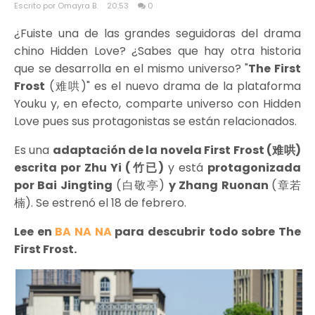
Escrito por Omayra B.
20:53
0
¿Fuiste una de las grandes seguidoras del drama
chino Hidden Love? ¿Sabes que hay otra historia
que se desarrolla en el mismo universo? "
The First
Frost
(难哄)" es el nuevo drama de la plataforma
Youku y, en efecto, comparte universo con Hidden
Love pues sus protagonistas se están relacionados.
Es una
adaptación de la novela First Frost (难哄)
escrita por Zhu Yi (竹已)
y está
protagonizada
por Bai Jingting
(白敬亭)
y Zhang Ruonan
(章若
楠). Se estrenó el 18 de febrero.
Lee en
BA NA NA
para descubrir todo sobre The
First Frost.