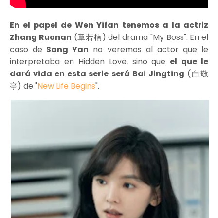
En el papel de Wen Yifan tenemos a la actriz
Zhang Ruonan
(章若楠) del drama "My Boss". En el
caso de
Sang Yan
no veremos al actor que le
interpretaba en Hidden Love, sino que
el que le
dará vida en esta serie será Bai Jingting
(白敬
亭) de "
New Life Begins
".