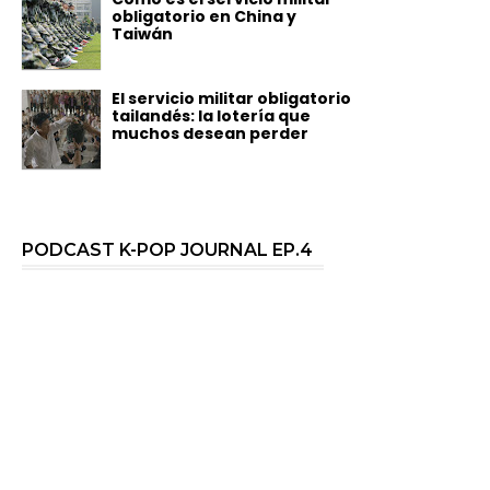
obligatorio en China y
Taiwán
El servicio militar obligatorio
tailandés: la lotería que
muchos desean perder
PODCAST K-POP JOURNAL EP.4