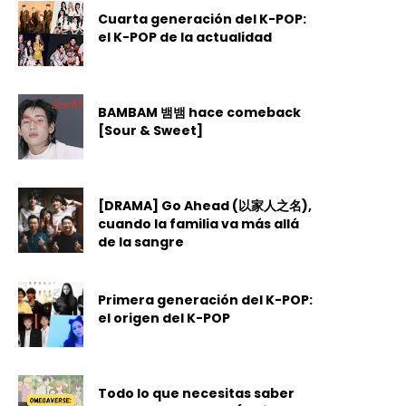
Cuarta generación del K-POP:
el K-POP de la actualidad
BAMBAM 뱀뱀 hace comeback
[Sour & Sweet]
[DRAMA] Go Ahead (以家人之名),
cuando la familia va más allá
de la sangre
Primera generación del K-POP:
el origen del K-POP
Todo lo que necesitas saber