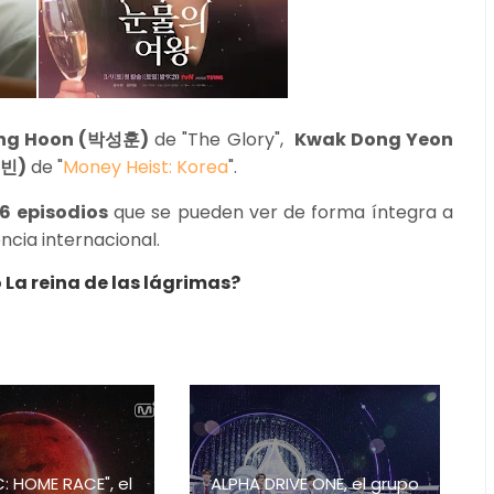
ung Hoon (박성훈)
de "The Glory",
Kwak Dong Yeon
주빈)
de "
Money Heist: Korea
".
16 episodios
que se pueden ver de forma íntegra a
ncia internacional.
 La reina de las lágrimas?
C: HOME RACE", el
ALPHA DRIVE ONE, el grupo