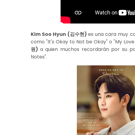
Kim Soo Hyun (김수현)
es una cara muy co
como "It's Okay to Not be Okay" o "My Lov
원)
a quien muchos recordarán por su pap
Notes".