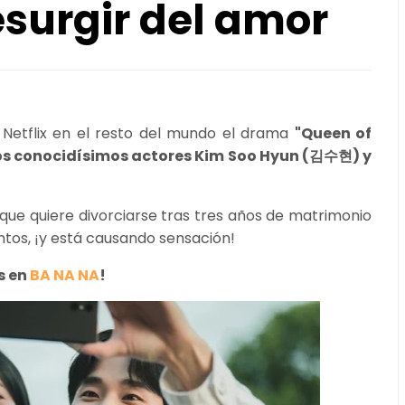
esurgir del amor
 Netflix en el resto del mundo el drama
"Queen of
os conocidísimos actores Kim Soo Hyun (김수현) y
 que quiere divorciarse tras tres años de matrimonio
tos, ¡y está causando sensación!
s en
BA NA NA
!