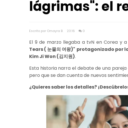
lágrimas": el r
Escrito por Omayra B.
23:16
0
El 9 de marzo llegaba a tvN en Corea y a
Tears ( 눈물의 여왕)"
protagonizado por l
Kim Ji Won (김지원)
.
Esta historia narra el debate de una pareja
pero que se dan cuenta de nuevos sentimien
¿Quieres saber los detalles? ¡Descúbrelo