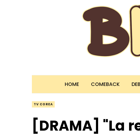
HOME
COMEBACK
DE
TV COREA
[DRAMA] "La re