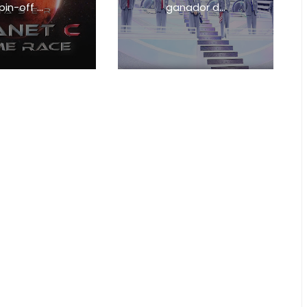
pin-off ...
ganador d...