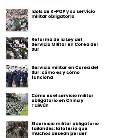
Idols de K-POP y su servicio
militar obligatorio
Reforma de la Ley del
Servicio Militar en Corea del
Sur
Servicio militar en Corea del
Sur: cómo es y cómo
funciona
Cómo es el servicio militar
obligatorio en China y
Taiwán
El servicio militar obligatorio
tailandés: la lotería que
muchos desean perder