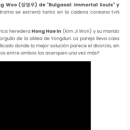
ng Woo (장영우) de "Bulgasal: Immortal Souls" y
 drama se estrenó tanto en la cadena coreana tvN
 rica heredera
Hong Hae In
(Kim Ji Won) y su marido
rgullo de la aldea de Yongduri. La pareja lleva casa
cado donde la mejor solución parece el divorcio, sin
tos entre ambos los acerquen una vez más?