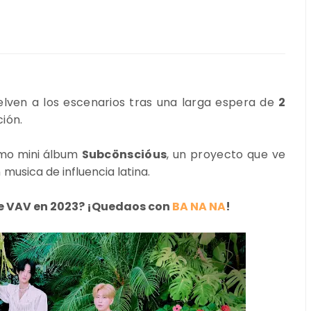
n a los escenarios tras una larga espera de
2
ión.
imo mini álbum
Subcönscióus
, un proyecto que ve
n
musica de influencia latina.
de VAV en 2023? ¡Quedaos con
BA NA NA
!