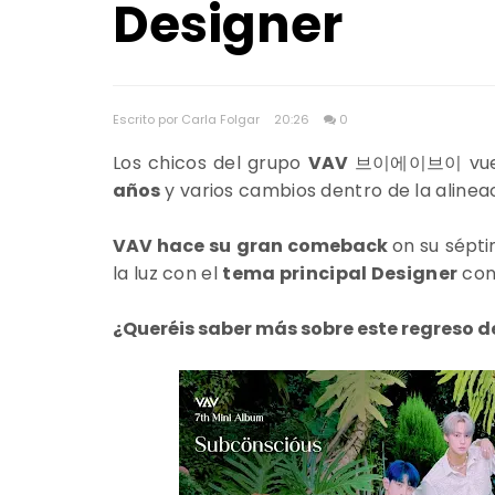
Designer
Escrito por Carla Folgar
20:26
0
Los chicos del grupo
VAV
브이에이브이 vuelve
años
y varios cambios dentro de la alineac
VAV hace su gran comeback
on su sépt
la luz con el
tema principal Designer
co
¿Queréis saber más sobre este regreso 