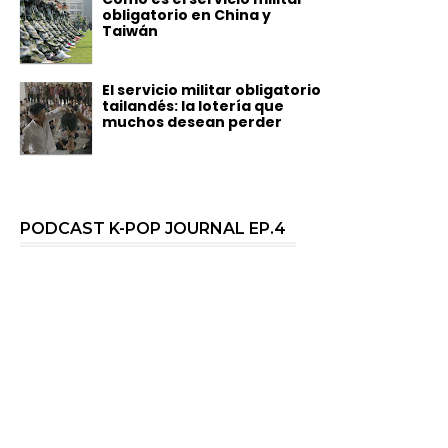
obligatorio en China y
Taiwán
El servicio militar obligatorio
tailandés: la lotería que
muchos desean perder
PODCAST K-POP JOURNAL EP.4