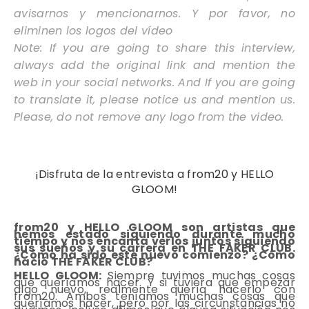
avisarnos y mencionarnos. Y por favor, no
eliminen los logos del vídeo
Note: If you are going to share this interview,
always add the original link and mention the
web in your social networks. And If you are going
to translate it, please notice us and mention us.
Please, do not remove any logo from the video.
¡Disfruta de la entrevista a
from20 y HELLO
GLOOM!
from20 y HELLO GLOOM son artistas que
hemos estado siguiendo durante mucho
tiempo y nos encanta verlos juntos siguiendo
sus sueños y su carrera en THE FAKER CLUB.
¿Cómo ha sido este nuevo comienzo? ¿Cómo
nació THE FAKER CLUB?
HELLO GLOOM:
Siempre tuvimos muchas cosas
que queríamos hacer. Y si tuviera que empezar
algo nuevo, realmente quería hacerlo con
from20. Ambos teníamos muchas cosas que
queríamos hacer, pero por las circunstancias no