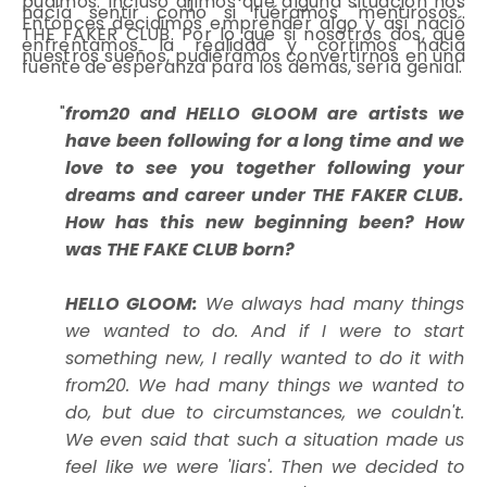
pudimos. Incluso dijimos que alguna situación nos
hacía sentir como si fuéramos 'mentirosos'.
Entonces decidimos emprender algo y así nació
THE FAKER CLUB. Por lo que si nosotros dos, que
enfrentamos la realidad y corrimos hacia
nuestros sueños, pudiéramos convertirnos en una
fuente de esperanza para los demás, sería genial.
from20 and HELLO GLOOM are artists we
have been following for a long time and we
love to see you together following your
dreams and career under THE FAKER CLUB.
How has this new beginning been? How
was THE FAKE CLUB born?
HELLO GLOOM:
We always had many things
we wanted to do. And if I were to start
something new, I really wanted to do it with
from20. We had many things we wanted to
do, but due to circumstances, we couldn't.
We even said that such a situation made us
feel like we were 'liars'. Then we decided to