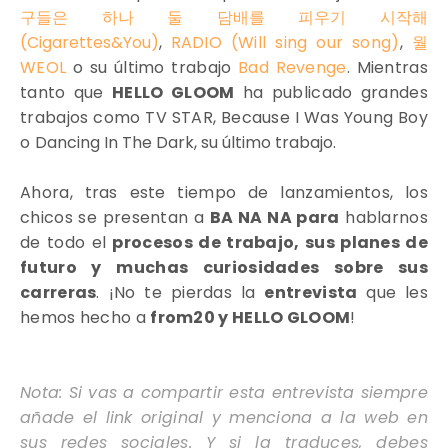
구들은 하나 둘 담배를 피우기 시작해
(Cigarettes&You)
,
RADIO (Will sing our song)
,
월
WEOL
o su último trabajo
Bad Revenge
. Mientras
tanto que
HELLO GLOOM
ha publicado grandes
trabajos como TV STAR, Because I Was Young Boy
o
Dancing In The Dark, su último trabajo.
Ahora, tras este tiempo de lanzamientos, los
chicos se presentan a
BA NA NA para
hablarnos
de todo el
procesos de trabajo, sus planes de
futuro y muchas curiosidades sobre sus
carreras
. ¡No te pierdas la
entrevista
que les
hemos hecho a
from20 y HELLO GLOOM
!
Nota: Si vas a compartir esta entrevista siempre
añade el link original y menciona a la web en
sus redes sociales. Y si la traduces, debes