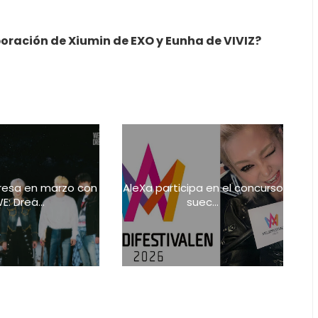
oración de Xiumin de EXO y Eunha de VIVIZ?
resa en marzo con
AleXa participa en el concurso
E: Drea...
suec...