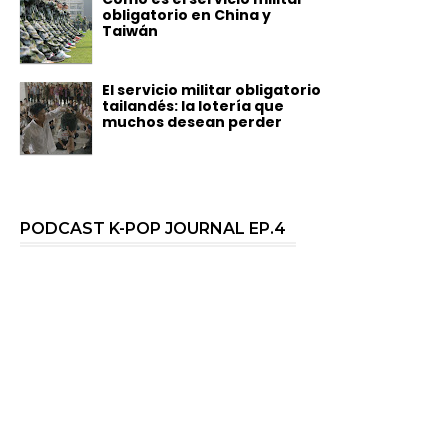
obligatorio en China y
Taiwán
El servicio militar obligatorio
tailandés: la lotería que
muchos desean perder
PODCAST K-POP JOURNAL EP.4