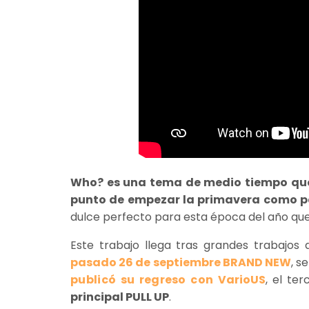
Who? es una tema de medio tiempo que 
punto de empezar la primavera como pa
dulce perfecto para esta época del año que 
Este trabajo llega tras grandes trabajos
pasado 26 de septiembre BRAND NEW
, s
publicó su regreso con
VarioUS
, el te
principal PULL UP
.