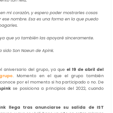
to tan feliz.
en mi corazón, y espero poder mostrarles cosas
ar ese nombre. Esa es una forma en la que puedo
pagarles.
 ya que yo también las apoyaré sinceramente.
a sido Son Naeun de Apink.
l aniversario del grupo, ya que
el 19 de abril del
grupo
. Momento en el que el grupo también
esconoce por el momento si ha participado o no. De
Apink
se posiciona a principios del 2022, cuando
nk llega tras anunciarse su salida de IST