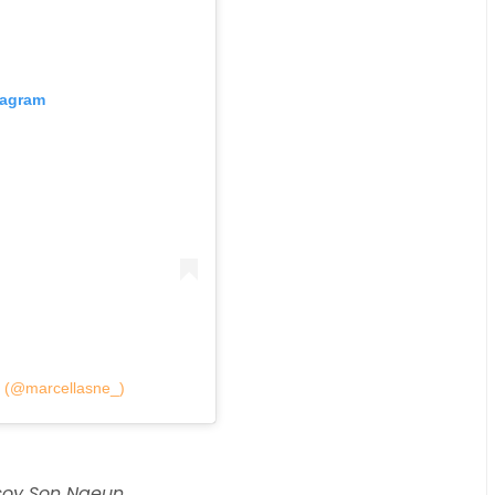
tagram
n (@marcellasne_)
soy Son Naeun.