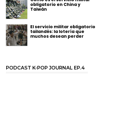
obligatorio en China y
Taiwán
El servicio militar obligatorio
tailandés: la lotería que
muchos desean perder
PODCAST K-POP JOURNAL EP.4