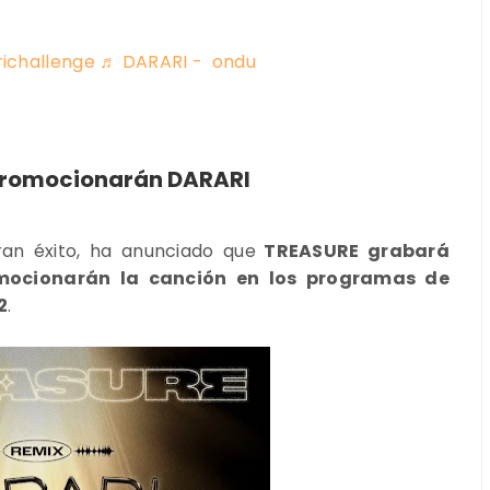
ichallenge
♬ DARARI - ︎ ondu
 promocionarán DARARI
ran éxito, ha anunciado que
TREASURE grabará
ocionarán la canción en los programas de
2
.