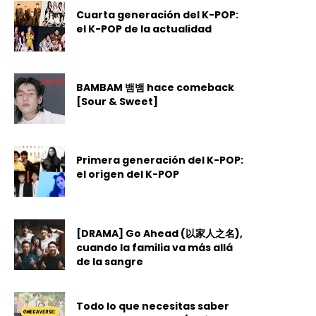
Cuarta generación del K-POP:
el K-POP de la actualidad
BAMBAM 뱀뱀 hace comeback
[Sour & Sweet]
Primera generación del K-POP:
el origen del K-POP
[DRAMA] Go Ahead (以家人之名),
cuando la familia va más allá
de la sangre
Todo lo que necesitas saber