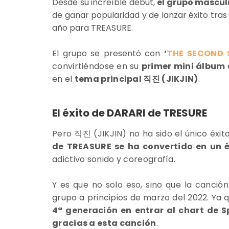
Desde su increíble debut,
el grupo mascul
de ganar popularidad y de lanzar éxito tras
año para TREASURE.
El grupo se presentó con
‘
THE SECOND 
convirtiéndose en su
primer mini álbum
en el
tema principal 직진 (JIKJIN)
.
El éxito de DARARI de TRESURE
Pero
직진 (JIKJIN) no ha sido el único éxit
de TREASURE se ha convertido en un éx
adictivo sonido y coreografía.
Y es que no solo eso, sino que la canció
grupo a principios de marzo del 2022. Ya 
4ª generación en entrar al chart de S
gracias a esta canción
.