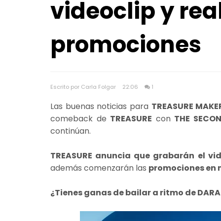
videoclip y rea
promociones
Escrito por Carla Folgar
22:06
1
Las buenas noticias para
TREASURE MAK
comeback de
TREASURE
con
THE SECON
continúan.
TREASURE anuncia que grabarán el vid
además comenzarán las
promociones en 
¿Tienes ganas de bailar a ritmo de DAR