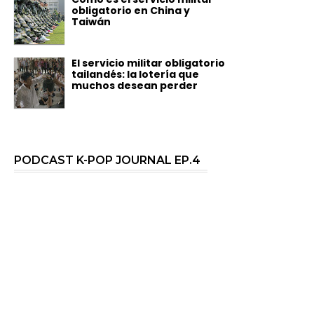
obligatorio en China y
Taiwán
El servicio militar obligatorio
tailandés: la lotería que
muchos desean perder
PODCAST K-POP JOURNAL EP.4