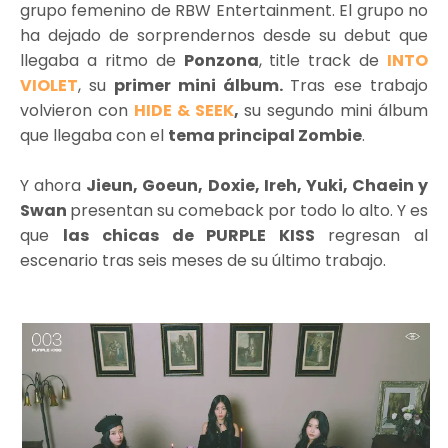
grupo femenino de RBW Entertainment. El grupo no
ha dejado de sorprendernos desde su debut que
llegaba a ritmo de
Ponzona
, title track de
INTO
VIOLET
, su
primer mini álbum.
Tras ese trabajo
volvieron con
HIDE & SEEK
,
su segundo mini álbum
que llegaba con el
tema principal Zombie
.
Y ahora
Jieun, Goeun, Doxie, Ireh, Yuki, Chaein y
Swan
presentan su comeback por todo lo alto. Y es
que
las chicas de PURPLE KISS
regresan al
escenario tras seis meses de su último trabajo.