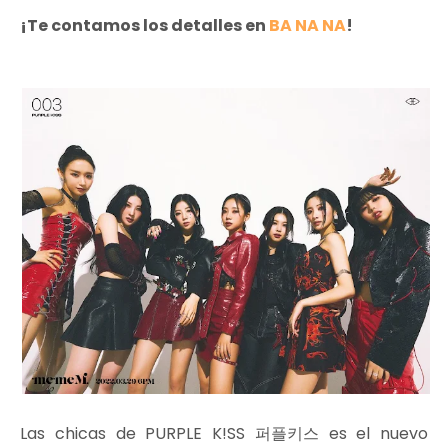
¡Te contamos los detalles en
BA NA NA
!
Las chicas de PURPLE K!SS 퍼플키스 es el nuevo