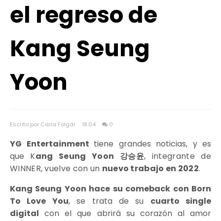
el regreso de
Kang Seung
Yoon
Escrito por Carla Folgar
18:04
0
YG Entertainment
tiene grandes noticias, y es
que
K
ang Seung Yoon 강승윤
, integrante de
WINNER, vuelve con un
nuevo trabajo en 2022
.
Kang Seung Yoon hace su comeback con Born
To Love You
, se trata de su
cuarto single
digital
con el que abrirá su corazón al amor