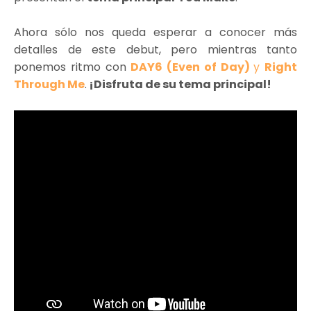
Ahora sólo nos queda esperar a conocer más
detalles de este debut, pero mientras tanto
ponemos ritmo con
DAY6 (Even of Day)
y
Right
Through Me
.
¡Disfruta de su tema principal!