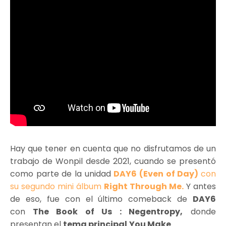
Hay que tener en cuenta que no disfrutamos de un
trabajo de Wonpil desde 2021, cuando se presentó
como parte de la unidad
DAY6 (Even of Day)
con
su segundo mini álbum
Right Through Me.
Y antes
de eso, fue con el último comeback de
DAY6
con
The Book of Us : Negentropy,
donde
presentan el
tema principal
You Make
.