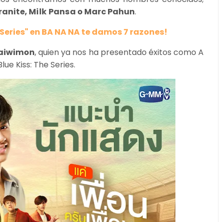
ranite,
Milk Pansa
o Marc Pahun
.
 Series" en BA NA NA te damos 7 razones!
haiwimon
, quien ya nos ha presentado éxitos como A
lue Kiss: The Series.