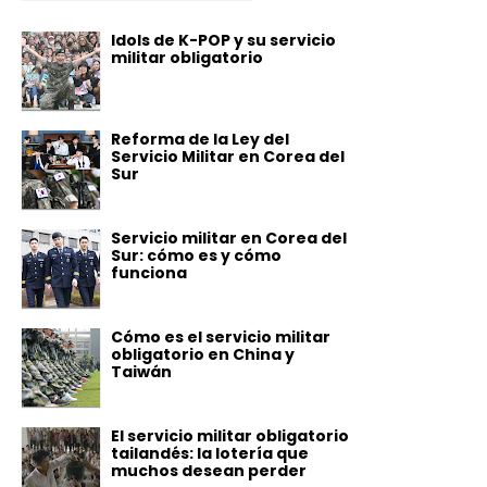
Idols de K-POP y su servicio
militar obligatorio
Reforma de la Ley del
Servicio Militar en Corea del
Sur
Servicio militar en Corea del
Sur: cómo es y cómo
funciona
Cómo es el servicio militar
obligatorio en China y
Taiwán
El servicio militar obligatorio
tailandés: la lotería que
muchos desean perder