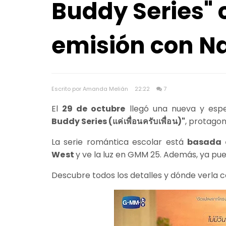
Buddy Series"
emisión con N
Escrito por Amanda Melián
22:22
7
El
29 de octubre
llegó una nueva y esp
Buddy Series (
แค่เพื่อนครับเพื่อน
)"
, protago
La serie romántica escolar está
basada 
West
y ve la luz en GMM 25. Además, ya pue
Descubre todos los detalles y dónde verla 