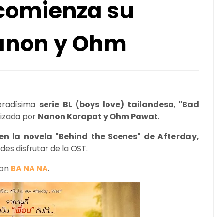
 comienza su
anon y Ohm
eradísima
serie BL (boys love) tailandesa
,
"Bad
nizada por
Nanon Korapat y Ohm Pawat
.
en la novela "Behind the Scenes" de
Afterday,
des disfrutar de la OST.
con
BA NA NA
.