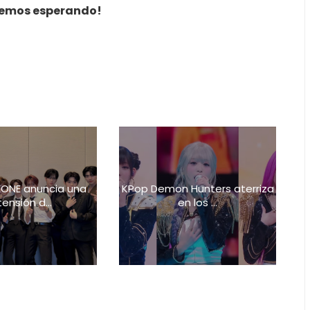
remos esperando!
ONE anuncia una
KPop Demon Hunters aterriza
ensión d...
en los ...