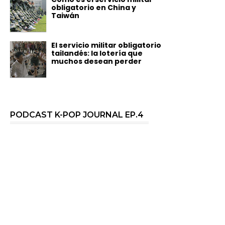
obligatorio en China y
Taiwán
El servicio militar obligatorio
tailandés: la lotería que
muchos desean perder
PODCAST K-POP JOURNAL EP.4