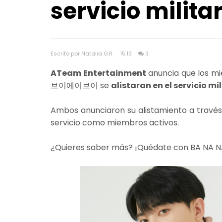
servicio militar 
Escrito por Natalia G.R.
15:13
3
ATeam Entertainment
anuncia que los m
브이에이브이 se
alistaran en el servicio mil
Ambos anunciaron su alistamiento a través 
servicio como miembros activos.
¿Quieres saber más? ¡Quédate con BA NA N