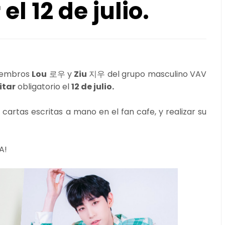
el 12 de julio.
iembros
Lou
로우 y
Ziu
지우 del grupo masculino VAV
itar
obligatorio el
12 de julio.
cartas escritas a mano en el fan cafe, y realizar su
A!