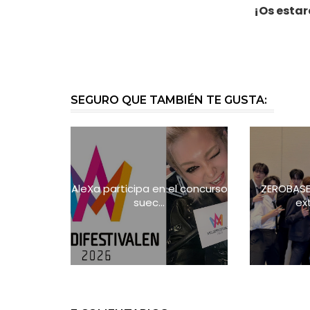
¡Os esta
SEGURO QUE TAMBIÉN TE GUSTA:
AleXa participa en el concurso
ZEROBASE
suec...
ext