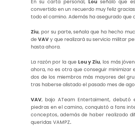
En su carta personal,
Lou
señaló que es
convertido en un recuerdo muy feliz gracias
todo el camino. Además ha asegurado que c
Ziu
, por su parte, señala que ha hecho mu
de
VAV
y que realizará su servicio militar 
hasta ahora.
La razón por la que
Lou y Ziu
, los más jóven
ahora, no es otra que conseguir minimizar e
dos de los miembros más mayores del gr
tras haberse alistado el pasado mes de ag
VAV
, bajo ATeam Entertaiment
,
debutó 
piedras en el camino, conquistó a fans int
conceptos, además de haber realizado dif
queridas
VAMPZ
.