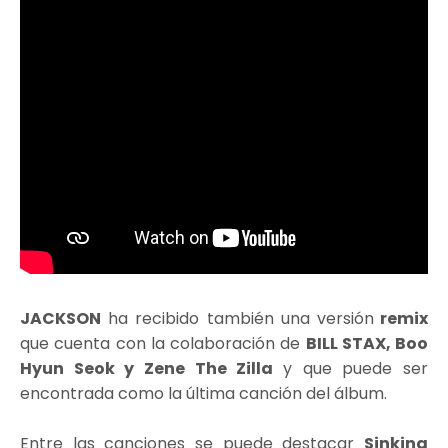
JACKSON
ha recibido también una versión
remix
que cuenta con la colaboración de
BILL STAX, Boo
Hyun Seok y Zene The Zilla
y que puede ser
encontrada como la última canción del álbum.
Entre las canciones se puede destacar
Sinking