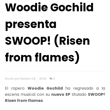
Woodie Gochild
presenta
SWOOP! (Risen
from flames)
Escrito por Natalia G.R.
18:06
0
El rapero
Woodie Gochild
ha regresado a la
escena musical con su
nuevo EP
titulado
SWOOP!
Risen from flames
.