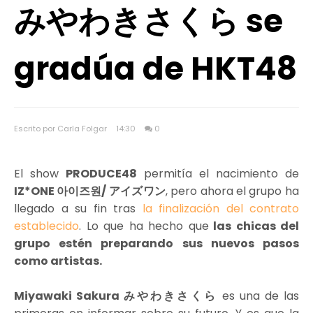
みやわきさくら se
gradúa de HKT48
Escrito por Carla Folgar
14:30
0
El show
PRODUCE48
permitía el nacimiento de
IZ*ONE 아이즈원/ アイズワン
, pero ahora el grupo ha
llegado a su fin tras
la finalización del contrato
establecido
. Lo que ha hecho que
las chicas del
grupo estén preparando sus nuevos pasos
como artistas.
Miyawaki Sakura みやわきさくら
es una de las