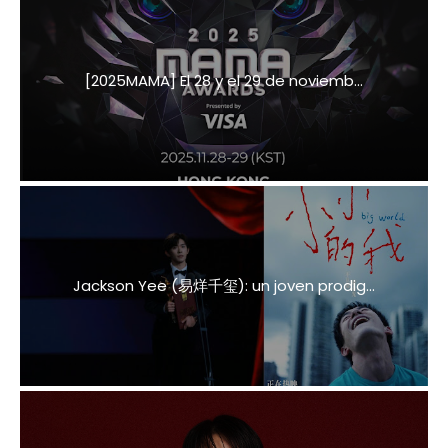
[2025MAMA] El 28 y el 29 de noviemb...
Jackson Yee (易烊千玺): un joven prodig...