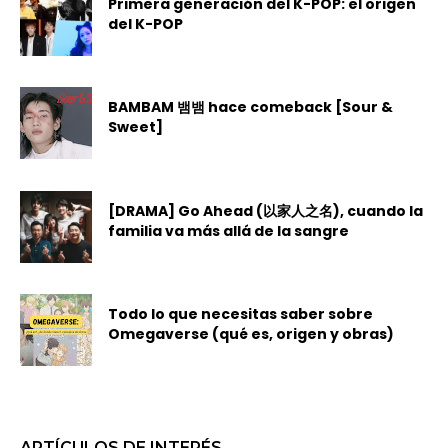
Primera generación del K-POP: el origen
del K-POP
BAMBAM 뱀뱀 hace comeback [Sour &
Sweet]
[DRAMA] Go Ahead (以家人之名), cuando la
familia va más allá de la sangre
Todo lo que necesitas saber sobre
Omegaverse (qué es, origen y obras)
ARTÍCULOS DE INTERÉS