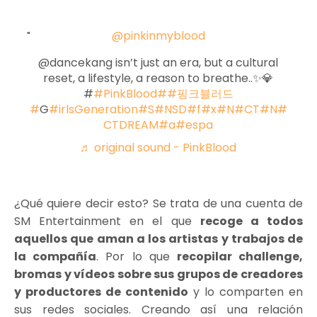
@pinkinmyblood
@dancekang isn’t just an era, but a cultural
reset, a lifestyle, a reason to breathe..✨💎
#
#PinkBlood#
#핑크블러드
#
G
#irlsGeneration#S
#NSD#f
#x#N
#CT#N
#
CTDREAM#a
#espa
♬ original sound - PinkBlood
¿Qué quiere decir esto? Se trata de una cuenta de
SM Entertainment en el que
recoge a todos
aquellos que aman a los artistas y trabajos de
la compañía
. Por lo que
recopilar challenge,
bromas y vídeos sobre sus grupos de creadores
y productores de contenido
y lo comparten en
sus redes sociales. Creando así una relación