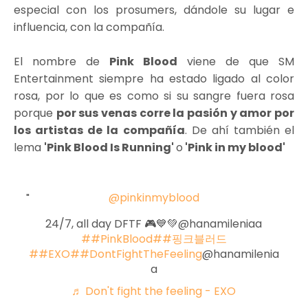
especial con los prosumers, dándole su lugar e
influencia, con la compañía.
El nombre de
Pink Blood
viene de que SM
Entertainment siempre ha estado ligado al color
rosa, por lo que es como si su sangre fuera rosa
porque
por sus venas corre la pasión y amor por
los artistas de la compañía
. De ahí también el
lema
'Pink Blood Is Running'
o
'Pink in my blood'
@pinkinmyblood
24/7, all day DFTF 🎮💙💚@hanamileniaa
##PinkBlood
##핑크블러드
##EXO
##DontFightTheFeeling
@hanamilenia
a
♬ Don't fight the feeling - EXO