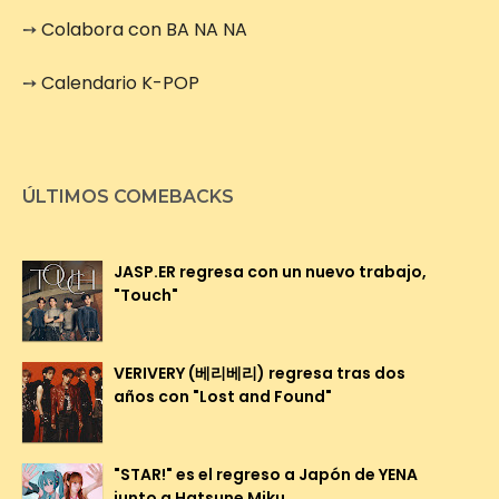
➙
Colabora con BA NA NA
➙
Calendario K-POP
ÚLTIMOS COMEBACKS
JASP.ER regresa con un nuevo trabajo,
"Touch"
VERIVERY (베리베리) regresa tras dos
años con "Lost and Found"
"STAR!" es el regreso a Japón de YENA
junto a Hatsune Miku