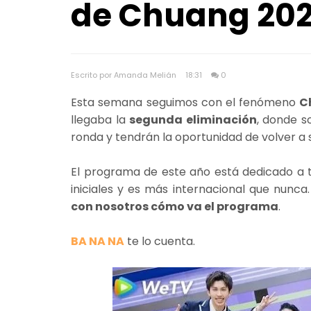
de Chuang 20
Escrito por Amanda Melián
18:31
0
Esta semana seguimos con el fenómeno
Ch
llegaba la
segunda eliminación
, donde s
ronda y tendrán la oportunidad de volver a s
El programa de este año está dedicado a 
iniciales y es más internacional que nunca
con nosotros cómo va el programa
.
BA NA NA
te lo cuenta.