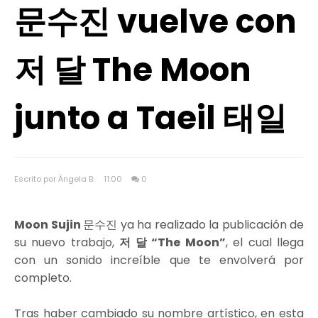
문수진 vuelve con
저 달 The Moon
junto a Taeil 태일
Escrito por Ángela B.
11:00
0
Moon Sujin
문수진 ya ha realizado la publicación de
su nuevo trabajo,
저 달 “The Moon”
, el cual llega
con un sonido increíble que te envolverá por
completo.
Tras haber cambiado su nombre artístico, en esta