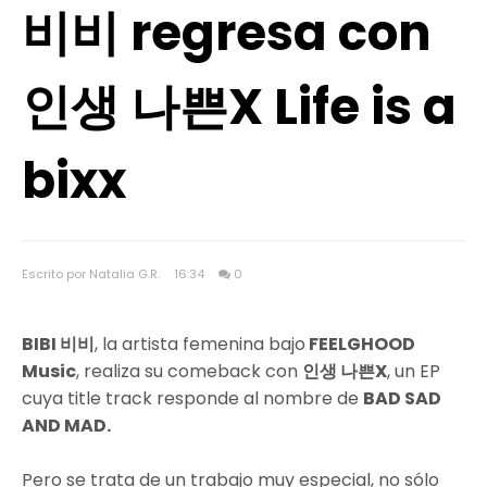
비비 regresa con
인생 나쁜X Life is a
bixx
Escrito por Natalia G.R.
16:34
0
BIBI 비비
, la artista femenina bajo
FEELGHOOD
Music
, realiza su comeback con
인생 나쁜X
, un EP
cuya title track responde al nombre de
BAD SAD
AND MAD.
Pero se trata de un trabajo muy especial, no sólo