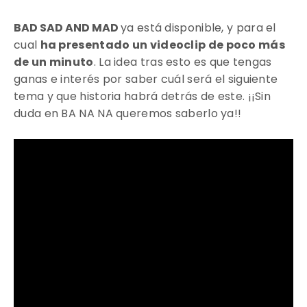
BAD SAD AND MAD
ya está disponible, y para el
cual
ha presentado un videoclip de poco más
de un minuto
. La idea tras esto es que tengas
ganas e interés por saber cuál será el siguiente
tema y que historia habrá detrás de este. ¡¡Sin
duda en BA NA NA queremos saberlo ya!!