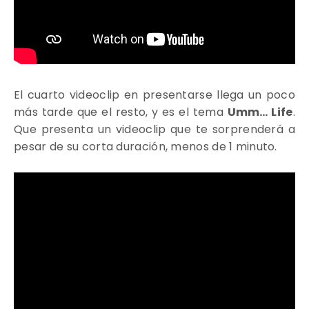
El cuarto videoclip en presentarse llega un poco
más tarde que el resto, y es el tema
Umm… Life
.
Que presenta un videoclip que te sorprenderá a
pesar de su corta duración, menos de 1 minuto.