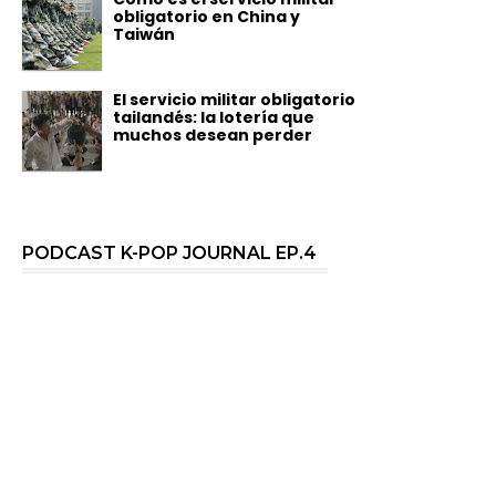
obligatorio en China y
Taiwán
El servicio militar obligatorio
tailandés: la lotería que
muchos desean perder
PODCAST K-POP JOURNAL EP.4