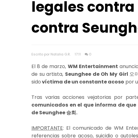
legales contra
contra Seung
Escrito por Natalia G.R.
17:11
0
El 8 de marzo,
WM Entertainment
anuncia
de su artista,
Seunghee de Oh My Girl
오
sido
víctima de un constante acoso
por u
Tras varias acciones vejatorias por par
comunicados en el que informa de que 
de Seunghee 승희.
IMPORTANTE
: El comunicado de WM Enter
referencias sobre acoso, suicidio o autole