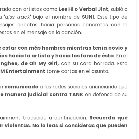
orado con artistas como
Lee Hi o Verbal Jint
, subió a
a
'
diss track
'
bajo el nombre de
SUNI.
Este tipo de
sajes directos hacia personas concretas con la
estas en el mensaje de la canción.
e estar con más hombres mientras tenía novio y
os hacia la artista y hacia los fans de ésta
. En el
nghee, de Oh My Girl,
con su cara borrada. Esto
M Entertainment
tome cartas en el asunto.
un
comunicado
a las redes sociales anunciando que
e manera judicial contra TANK
en defensa de su
inment traducido a continuación.
Recuerda que
r violentas. No lo leas si consideras que pueden