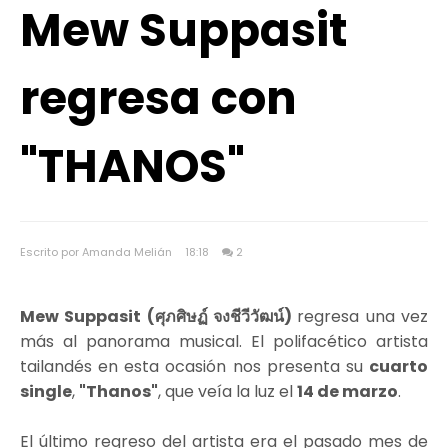
Mew Suppasit
regresa con
"THANOS"
Escrito por Amanda Melián
18:18
2
Mew Suppasit (ศุภศิษฏ์ จงชีวีวัฒน์)
regresa una vez
más al panorama musical. El polifacético artista
tailandés en esta ocasión nos presenta su
cuarto
single
,
"Thanos"
, que veía la luz el
14 de marzo
.
El último regreso del artista era el pasado mes de