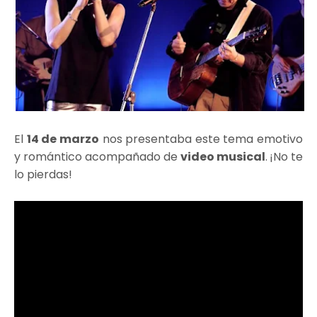
El
14 de marzo
nos presentaba este tema emotivo
y romántico acompañado de
video musical
.
¡No te
lo pierdas!