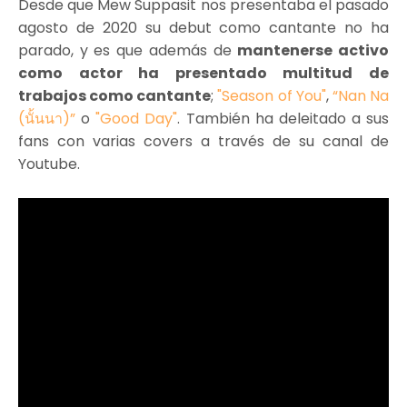
Desde que Mew Suppasit nos presentaba el pasado
agosto de 2020 su debut como cantante no ha
parado, y es que además de
mantenerse activo
como actor ha presentado multitud de
trabajos como cantante
;
"Season of You"
,
“Nan Na
(นั้นนา)”
o
"Good Day"
. También ha deleitado a sus
fans con varias covers a través de su canal de
Youtube.