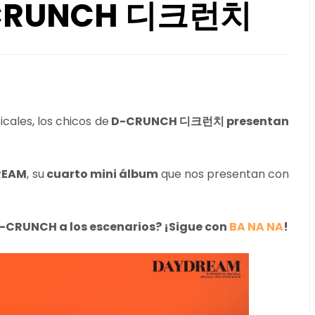
D-CRUNCH 디크런치
cales, los chicos de
D-CRUNCH 디크런치 presentan
REAM
, su
cuarto mini álbum
que nos presentan con
D-CRUNCH a los escenarios? ¡Sigue con
BA NA NA
!