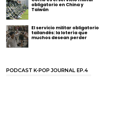
obligatorio en China y
Taiwán
El servicio militar obligatorio
tailandés: la lotería que
muchos desean perder
PODCAST K-POP JOURNAL EP.4