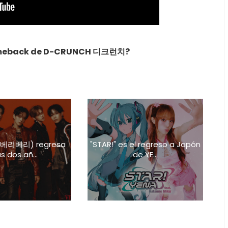
comeback de D-CRUNCH 디크런치?
 (베리베리) regresa
"STAR!" es el regreso a Japón
s dos añ...
de YE...