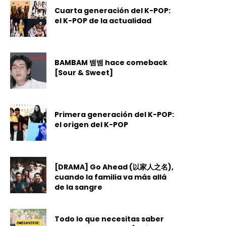
Cuarta generación del K-POP:
el K-POP de la actualidad
BAMBAM 뱀뱀 hace comeback
[Sour & Sweet]
Primera generación del K-POP:
el origen del K-POP
[DRAMA] Go Ahead (以家人之名),
cuando la familia va más allá
de la sangre
Todo lo que necesitas saber