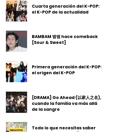
Cuarta generación del K-POP:
el K-POP de la actualidad
BAMBAM 뱀뱀 hace comeback
[Sour & Sweet]
Primera generación del K-POP:
el origen del K-POP
[DRAMA] Go Ahead (以家人之名),
cuando la familia va más allá
de la sangre
Todo lo que necesitas saber