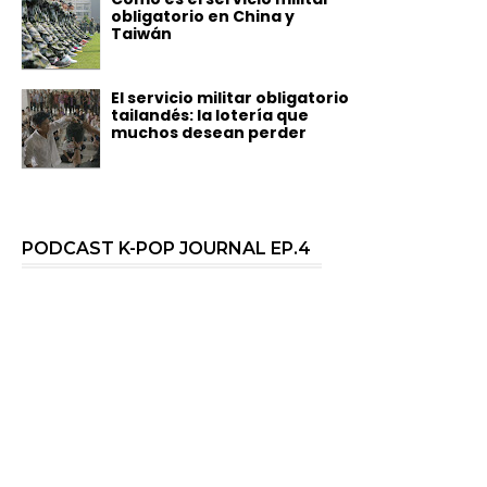
obligatorio en China y
Taiwán
El servicio militar obligatorio
tailandés: la lotería que
muchos desean perder
PODCAST K-POP JOURNAL EP.4