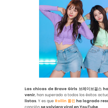
Las chicas de Brave Girls 브레이브걸스 han 
venir
, han superado a todos los éxitos actu
listas
. Y es que
Rollin 롤린
ha logrado res
canción
se volviera viral en YouTube
.