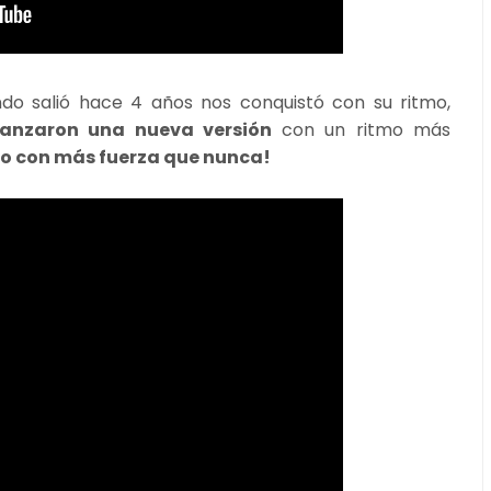
ndo salió hace 4 años nos conquistó con su ritmo,
lanzaron una nueva versión
con un ritmo más
do con más fuerza que nunca!