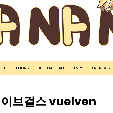
BUT
TOURS
ACTUALIDAD
TV
ENTREVIS
브레이브걸스 vuelven