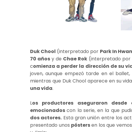
Duk Chool
(interpretado por
Park In Hwa
70 años
y de
Chae Rok
(interpretado po
c
omienza a perder la dirección de su v
joven, aunque empezó tarde en el ballet,
mientras que Duk Chool aparece en su vida
una vida
.
L
os productores aseguraron desde 
emocionados
con la serie, en la que pud
dos actores.
Esta gran unión entre los act
presentado unos
pósters
en los que vemos 