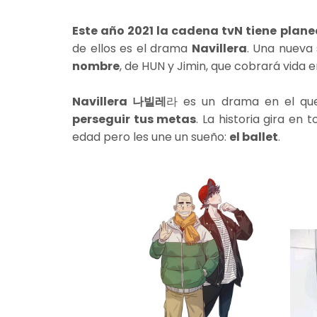
Este año 2021 la cadena tvN tiene pla
de ellos es el drama
Navillera
. Una nueva
nombre
, de HUN y Jimin, que cobrará vida en
Navillera 나빌레
라 es un drama en el qu
perseguir tus metas
. La historia gira en
edad pero les une un sueño:
el ballet
.