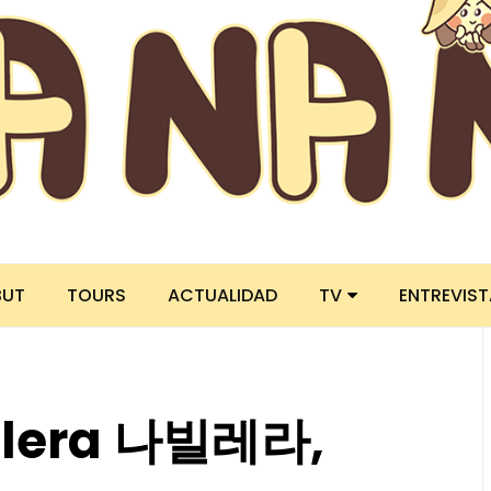
BUT
TOURS
ACTUALIDAD
TV
ENTREVIS
llera 나빌레라,