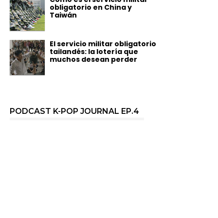
obligatorio en China y
Taiwán
El servicio militar obligatorio
tailandés: la lotería que
muchos desean perder
PODCAST K-POP JOURNAL EP.4