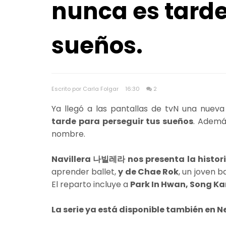
nunca es tarde
sueños.
Escrito por Carla Folgar
16:30
2
Ya llegó a las pantallas de tvN una nueva
tarde para perseguir tus sueños
. Ademá
nombre.
Navillera 나빌레라 nos presenta la histor
aprender ballet,
y de Chae Rok
, un joven b
El reparto incluye a
Park In Hwan, Song Ka
La serie ya está disponible también en Ne