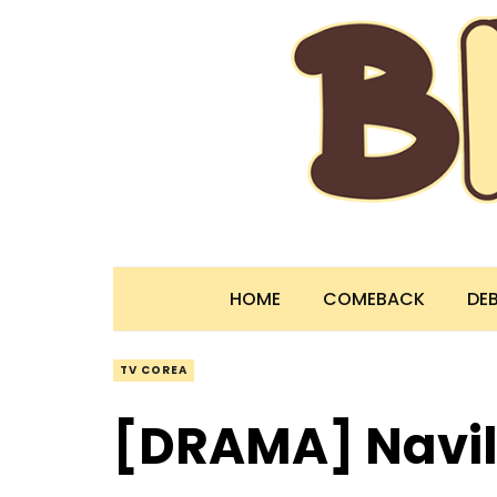
HOME
COMEBACK
DE
TV COREA
[DRAMA] Navi