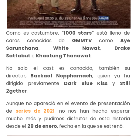
Como es costumbre,
"1000 stars"
está lleno de
caras conocidas de
GMMTV
como
Aye
Sarunchana
,
White Nawat
,
Drake
Sattabut
o
Khaotung Thanawat
.
No solo el cast es conocido, también su
director,
Backaof Noppharnach
, quien ya ha
dirigido previamente
Dark Blue Kiss
y
Still
2gether
.
Aunque no apareció en el evento de presentación
de
series de 2021
, no nos han hecho esperar
mucho más y pudimos disfrutar de esta historia
desde el
29 de enero
, fecha en la que se estrenó.