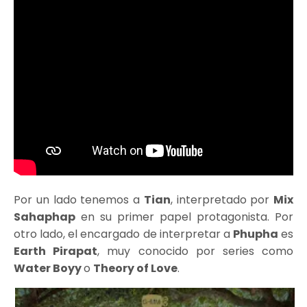
Por un lado tenemos a
Tian
, interpretado por
Mix
Sahaphap
en su primer papel protagonista. Por
otro lado, el encargado de interpretar a
Phupha
es
Earth Pirapat
, muy conocido por series como
Water Boyy
o
Theory of Love
.