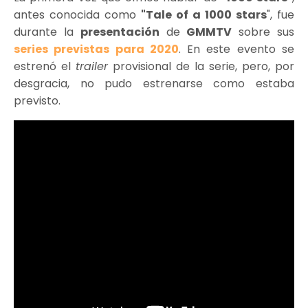
antes conocida como
"Tale of a 1000 stars
", fue
durante la
presentación
de
GMMTV
sobre sus
series previstas para 2020
. En este evento se
estrenó el
trailer
provisional de la serie, pero, por
desgracia, no pudo estrenarse como estaba
previsto.