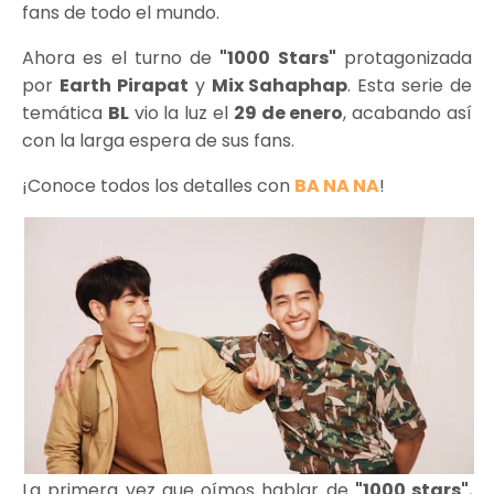
fans de todo el mundo.
Ahora es el turno de
"1000 Stars"
protagonizada
por
Earth Pirapat
y
Mix Sahaphap
. Esta serie de
temática
BL
vio la luz el
29 de enero
, acabando así
con la larga espera de sus fans.
¡Conoce todos los detalles con
BA NA NA
!
La primera vez que oímos hablar de
"1000 stars"
,