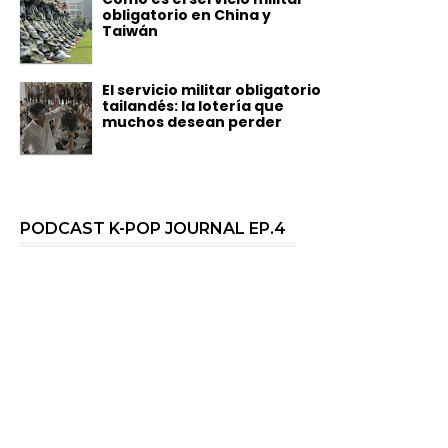
obligatorio en China y
Taiwán
El servicio militar obligatorio
tailandés: la lotería que
muchos desean perder
PODCAST K-POP JOURNAL EP.4