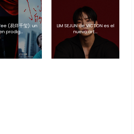
Yee (易烊千玺): un
LIM SEJUN de VICTON es el
en prodig...
nuevo art...