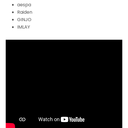
aespa
Raiden
GINJO
IMLAY