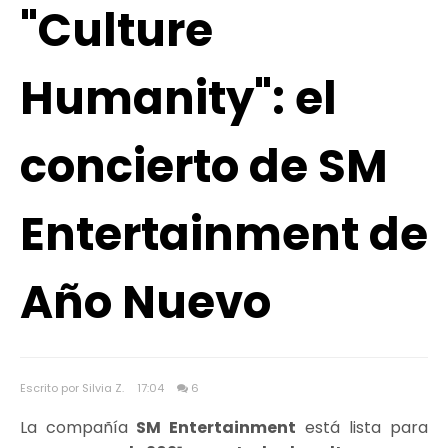
"Culture
Humanity": el
concierto de SM
Entertainment de
Año Nuevo
Escrito por Silvia Z.
17:04
6
La compañía
SM Entertainment
está lista para